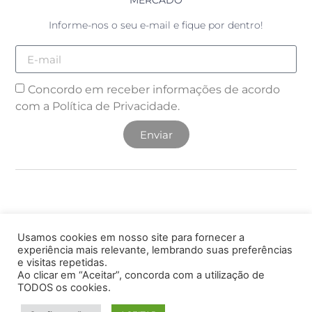
MERCADO
Informe-nos o seu e-mail e fique por dentro!
Concordo em receber informações de acordo
com a
Política de Privacidade.
Enviar
Usamos cookies em nosso site para fornecer a
© 2025 DSR Agrovet. Todos os direitos Reservados. A
cópia ou reprodução, total ou parcial, não autorizada do
experiência mais relevante, lembrando suas preferências
conteúdo deste site poderá acarretar em penas previstas
e visitas repetidas.
em Lei.
Ao clicar em “Aceitar”, concorda com a utilização de
TODOS os cookies.