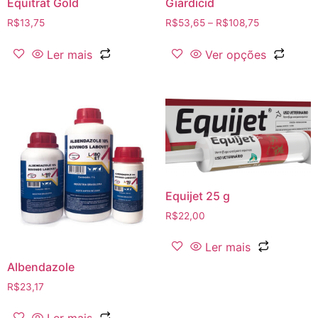
Equitrat Gold
Giardicid
R$
13,75
R$
53,65
–
R$
108,75
Ler mais
Ver opções
Equijet 25 g
R$
22,00
Ler mais
Albendazole
R$
23,17