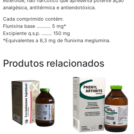
esteróide, não narcótico que apresenta potente ação
analgésica, antitérmica e antiendotóxica.
Cada comprimido contém:
Flunixina base ……….. 5 mg*
Excipiente q.s.p. …….. 150 mg
*Equivalentes a 8,3 mg de flunixina meglumina.
Produtos relacionados