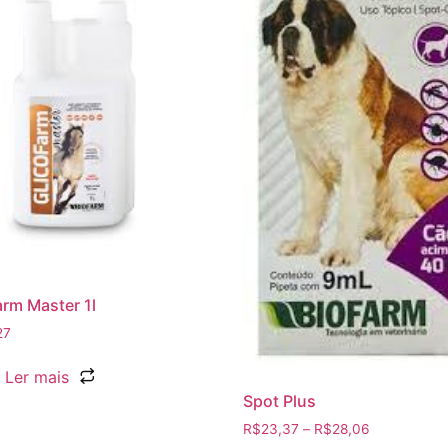
arm Master 1l
27
Ler mais
Spot Plus
R$
23,37
–
R$
28,06