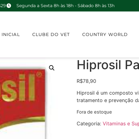
529
Segunda a Sexta 8h às 18h - Sábado 8h às 13h
 INICIAL
CLUBE DO VET
COUNTRY WORLD
Hiprosil P
R$
78,90
Hiprosil é um composto v
tratamento e prevenção d
Fora de estoque
Categoria:
Vitaminas e Su