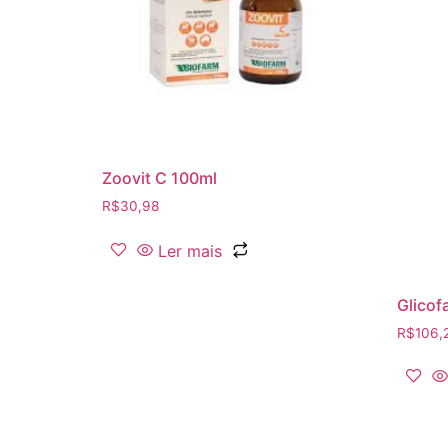
Zoovit C 100ml
R$
30,98
Ler mais
Glicof
R$
106,