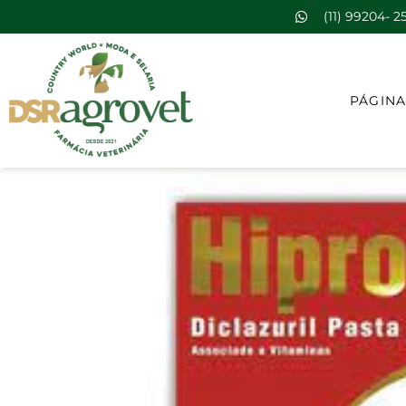
(11) 99204- 2
PÁGINA