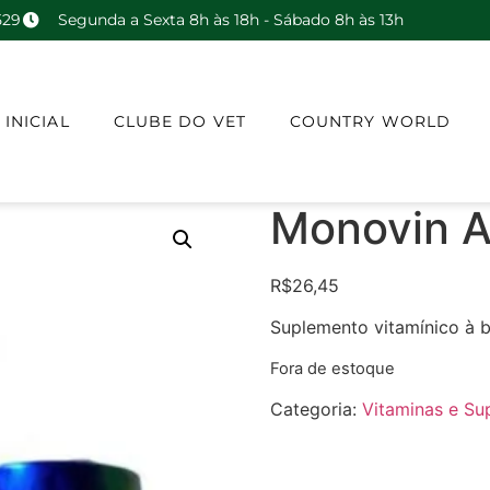
529
Segunda a Sexta 8h às 18h - Sábado 8h às 13h
 INICIAL
CLUBE DO VET
COUNTRY WORLD
Monovin 
R$
26,45
Suplemento vitamínico à b
Fora de estoque
Categoria:
Vitaminas e Su