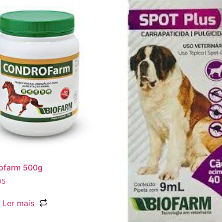
ofarm 500g
05
Ler mais