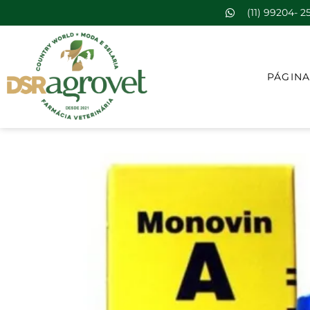
(11) 99204- 2
PÁGINA