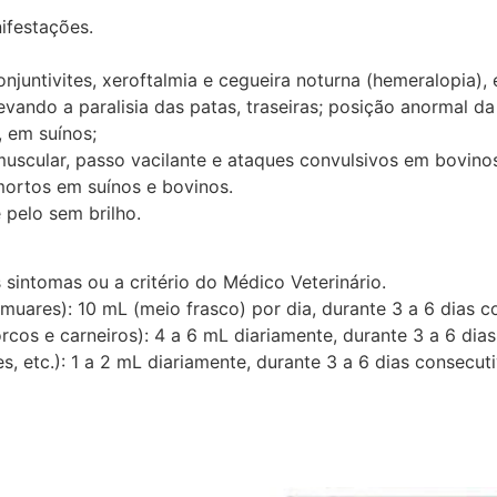
ifestações.
onjuntivites, xeroftalmia e cegueira noturna (hemeralopia), 
 levando a paralisia das patas, traseiras; posição anormal 
, em suínos;
scular, passo vacilante e ataques convulsivos em bovinos
mortos em suínos e bovinos.
 pelo sem brilho.
sintomas ou a critério do Médico Veterinário.
muares): 10 mL (meio frasco) por dia, durante 3 a 6 dias c
rcos e carneiros): 4 a 6 mL diariamente, durante 3 a 6 dia
s, etc.): 1 a 2 mL diariamente, durante 3 a 6 dias consecut