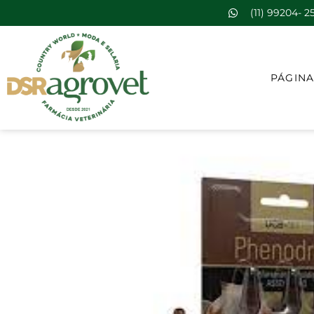
(11) 99204- 2
PÁGINA