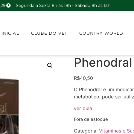
529
Segunda a Sexta 8h às 18h - Sábado 8h às 13h
 INICIAL
CLUBE DO VET
COUNTRY WORLD
Phenodral 
R$
40,50
O Phenodral é um medica
metabólico, pode ser util
ver bula
Fora de estoque
Categoria:
Vitaminas e Su