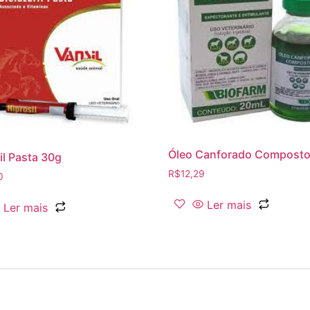
Óleo Canforado Composto
il Pasta 30g
R$
12,29
0
Ler mais
Ler mais