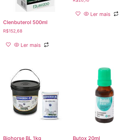
Ler mais
Clenbuterol 500ml
R$
152,68
Ler mais
Biohorse BL 1kg
Butox 20ml